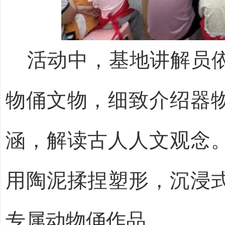
活动中，基地
讲解员
物俑文物，细致介绍器
涵，解读古人人文观念
用陶泥揉捏塑形，沉浸
专属动物俑作品。